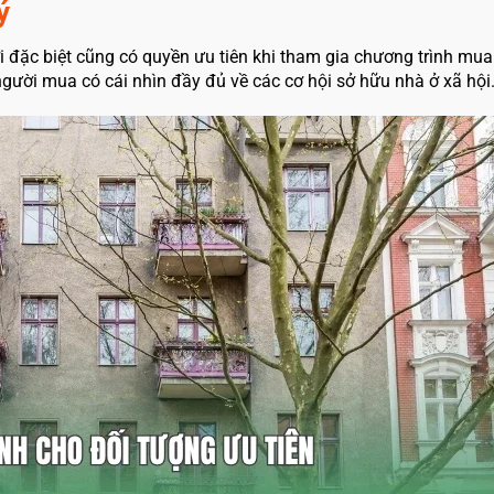
ý
đặc biệt cũng có quyền ưu tiên khi tham gia chương trình mua
người mua có cái nhìn đầy đủ về các cơ hội sở hữu nhà ở xã hội