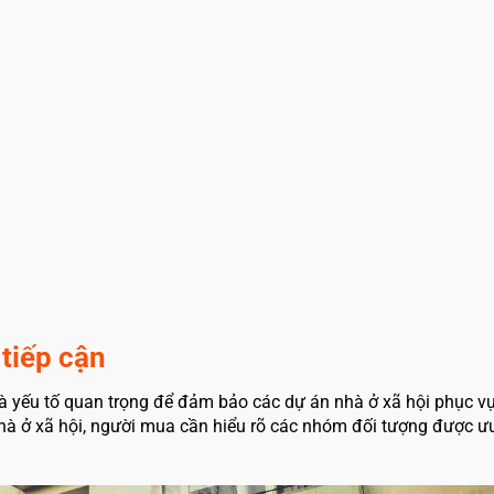
tiếp cận
là yếu tố quan trọng để đảm bảo các dự án nhà ở xã hội phục v
hà ở xã hội, người mua cần hiểu rõ các nhóm đối tượng được ưu 