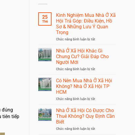
Kinh Nghiệm Mua Nhà Ở Xã
25
Hội Trả Góp: Điều Kiện, Hồ
Th6
Sơ & Những Lưu Ý Quan
Trọng
ở
Chức năng bình luận bị tắt
Kinh
Nghiệm
Nhà Ở Xã Hội Khác Gì
Mua
Chung Cư? Giải Đáp Cho
Nhà
Người Mới
Ở
Xã
ở
Chức năng bình luận bị tắt
Hội
Nhà
Trả
Ở
Có Nên Mua Nhà Ở Xã Hội
Góp:
Xã
Điều
Không? Nhà Ở Xã Hội TP
Hội
Kiện,
HCM
Khác
Hồ
Gì
Sơ
ở
Chức năng bình luận bị tắt
Chung
&
Có
Cư?
Những
Nên
ụ đúng
Nhà Ở Xã Hội Có Được Cho
Giải
Lưu
Mua
Đáp
Thuê Không? Quy Định Cần
tiên tiếp
Ý
Nhà
Cho
Quan
Biết
Ở
Người
Trọng
Xã
Mới
ở
Chức năng bình luận bị tắt
Hội
Nhà
Không?