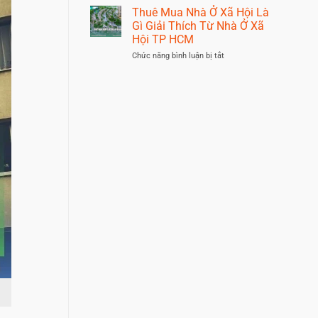
Ở
Thuê Mua Nhà Ở Xã Hội Là
Nhà
Xã
Ở
Gì Giải Thích Từ Nhà Ở Xã
Hội
Xã
Hội TP HCM
Có
Hội
Được
TP
ở
Chức năng bình luận bị tắt
Cho
HCM
Thuê
Thuê
Mua
Không?
Nhà
Quy
Ở
Định
Xã
Cần
Hội
Biết
Là
Gì
Giải
Thích
Từ
Nhà
Ở
Xã
Hội
TP
HCM