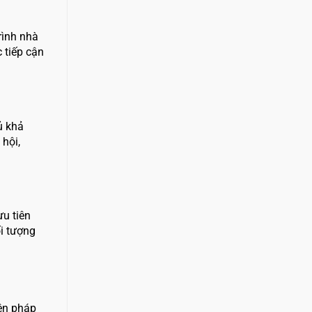
rình nhà
 tiếp cận
ủ khả
hội,
u tiên
ối tượng
iện pháp