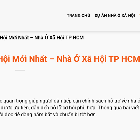
TRANG CHỦ
DỰ ÁN NHÀ Ở XÃ HỘI
Hội Mới Nhất – Nhà Ở Xã Hội TP HCM
Hội Mới Nhất – Nhà Ở Xã Hội TP HC
 quan trọng giúp người dân tiếp cận chính sách hỗ trợ về nhà ở
được ưu tiên, dẫn đến bỏ lỡ cơ hội phù hợp. Thông qua bài viết
i đọc dễ dàng nắm bắt và chuẩn bị tốt hơn.