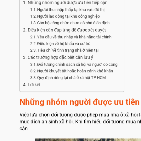
Những nhóm người được ưu tiên tiếp cận
Người thu nhập thấp tại khu vực đô thị
Người lao động tại khu công nghiệp
Cán bộ công chức chưa có nhà ở ổn định
Điều kiện cần đáp ứng để được xét duyệt
Yêu cầu về thu nhập và khả năng tài chính
Điều kiện về hộ khẩu và cư trú
Tiêu chí về tình trạng nhà ở hiện tại
Các trường hợp đặc biệt cần lưu ý
Đối tượng chính sách xã hội và người có công
Người khuyết tật hoặc hoàn cảnh khó khăn
Quy định riêng tại nhà ở xã hội TP HCM
Lời kết
Những nhóm người được ưu tiên 
Việc lựa chọn đối tượng được phép mua nhà ở xã hội 
mục đích an sinh xã hội. Khi tìm hiểu đối tượng mua n
cận.