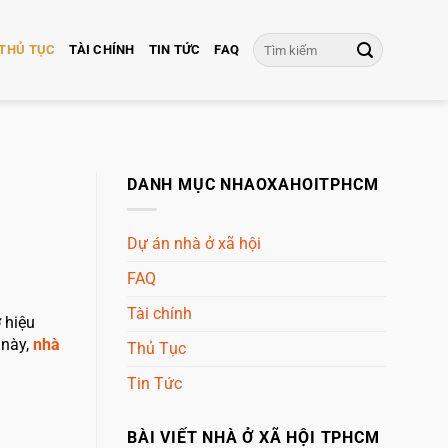
THỦ TỤC
TÀI CHÍNH
TIN TỨC
FAQ
M
DANH MỤC NHAOXAHOITPHCM
Dự án nhà ở xã hội
FAQ
Tài chính
 hiệu
 này,
nhà
Thủ Tục
Tin Tức
BÀI VIẾT NHÀ Ở XÃ HỘI TPHCM