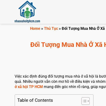
Bỏ
qua
nội
dung
Home
»
Thủ Tục
»
Đối Tượng Mua Nhà Ở Xã 
Đối Tượng Mua Nhà Ở Xã 
Việc xác định đúng đối tượng mua nhà ở xã hội là bước
quả. Nhiều người vẫn còn mơ hồ về điều kiện và nhóm 
ở xã hội TP HCM
mang đến góc nhìn rõ ràng, giúp ngườ
Table of Contents