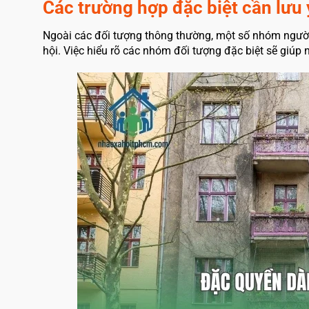
Các trường hợp đặc biệt cần lưu 
Ngoài các đối tượng thông thường, một số nhóm người 
hội. Việc hiểu rõ các nhóm đối tượng đặc biệt sẽ giúp 