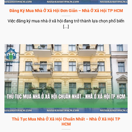
Đăng Ký Mua Nhà Ở Xã Hội Đơn Giản – Nhà Ở Xã Hội TP HCM
Việc đăng ký mua nhà ở xã hội đang trở thành lựa chọn phổ biến
[...]
Thủ Tục Mua Nhà Ở Xã Hội Chuẩn Nhất – Nhà Ở Xã Hội TP
HCM