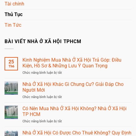
Tài chính
Thủ Tục
Tin Tức
BÀI VIẾT NHÀ Ở XÃ HỘI TPHCM
Kinh Nghiệm Mua Nhà Ở Xã Hội Trả Góp: Điều
25
Kiện, Hồ Sơ & Những Lưu Ý Quan Trọng
Th6
ở
Chức năng bình luận bị tắt
Kinh
Nghiệm
Nhà Ở Xã Hội Khác Gì Chung Cư? Giải Đáp Cho
Mua
Người Mới
Nhà
Ở
ở
Chức năng bình luận bị tắt
Xã
Nhà
Hội
Ở
Có Nên Mua Nhà Ở Xã Hội Không? Nhà Ở Xã Hội
Trả
Xã
TP HCM
Góp:
Hội
Điều
Khác
ở
Chức năng bình luận bị tắt
Kiện,
Gì
Có
Hồ
Chung
Nên
Sơ
Nhà Ở Xã Hội Có Được Cho Thuê Không? Quy Định
Cư?
Mua