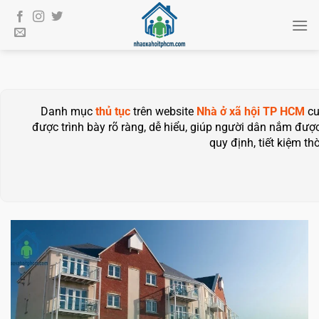
Bỏ
qua
nội
dung
Danh mục
thủ tục
trên website
Nhà ở xã hội TP HCM
cu
được trình bày rõ ràng, dễ hiểu, giúp người dân nắm được
quy định, tiết kiệm th