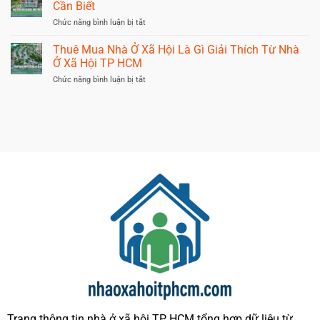
&
Cần Biết
Giải
Nhà
Những
Đáp
Ở
Lưu
ở
Chức năng bình luận bị tắt
Cho
Xã
Ý
Nhà
Người
Hội
Quan
Ở
Mới
Thuê Mua Nhà Ở Xã Hội Là Gì Giải Thích Từ Nhà
Không?
Trọng
Xã
Ở Xã Hội TP HCM
Nhà
Hội
Ở
Có
ở
Chức năng bình luận bị tắt
Xã
Được
Thuê
Hội
Cho
Mua
TP
Thuê
Nhà
HCM
Không?
Ở
Quy
Xã
Định
Hội
Cần
Là
Biết
Gì
Giải
Thích
Từ
Nhà
Ở
Xã
Hội
TP
HCM
Trang thông tin nhà ở xã hội TP HCM tổng hợp dữ liệu từ