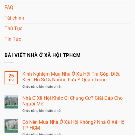
FAQ
Tài chính
Thủ Tục
Tin Tức
BÀI VIẾT NHÀ Ở XÃ HỘI TPHCM
Kinh Nghiệm Mua Nhà Ở Xã Hội Trả Góp: Điều
25
Kiện, Hồ Sơ & Những Lưu Ý Quan Trọng
Th6
ở
Chức năng bình luận bị tắt
Kinh
Nghiệm
Nhà Ở Xã Hội Khác Gì Chung Cư? Giải Đáp Cho
Mua
Người Mới
Nhà
Ở
ở
Chức năng bình luận bị tắt
Xã
Nhà
Hội
Ở
Có Nên Mua Nhà Ở Xã Hội Không? Nhà Ở Xã Hội
Trả
Xã
TP HCM
Góp:
Hội
Điều
Khác
ở
Chức năng bình luận bị tắt