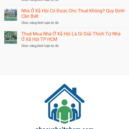
Kiện,
Gì
Có
Hồ
Chung
Nên
Sơ
Nhà Ở Xã Hội Có Được Cho Thuê Không? Quy Định
Cư?
Mua
&
Cần Biết
Giải
Nhà
Những
Đáp
Ở
Lưu
ở
Chức năng bình luận bị tắt
Cho
Xã
Ý
Nhà
Người
Hội
Quan
Ở
Mới
Thuê Mua Nhà Ở Xã Hội Là Gì Giải Thích Từ Nhà
Không?
Trọng
Xã
Ở Xã Hội TP HCM
Nhà
Hội
Ở
Có
ở
Chức năng bình luận bị tắt
Xã
Được
Thuê
Hội
Cho
Mua
TP
Thuê
Nhà
HCM
Không?
Ở
Quy
Xã
Định
Hội
Cần
Là
Biết
Gì
Giải
Thích
Từ
Nhà
Ở
Xã
Hội
TP
HCM