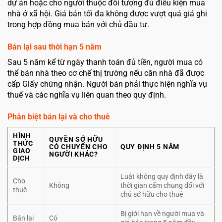
dự án hoặc cho người thuộc đối tượng đủ điều kiện mua
nhà ở xã hội. Giá bán tối đa không được vượt quá giá ghi
trong hợp đồng mua bán với chủ đầu tư.
Bán lại sau thời hạn 5 năm
Sau 5 năm kể từ ngày thanh toán đủ tiền, người mua có
thể bán nhà theo cơ chế thị trường nếu căn nhà đã được
cấp Giấy chứng nhận. Người bán phải thực hiện nghĩa vụ
thuế và các nghĩa vụ liên quan theo quy định.
Phân biệt bán lại và cho thuê
HÌNH
QUYỀN SỞ HỮU
THỨC
CÓ CHUYỂN CHO
QUY ĐỊNH 5 NĂM
GIAO
NGƯỜI KHÁC?
DỊCH
Luật không quy định đây là
Cho
Không
thời gian cấm chung đối với
thuê
chủ sở hữu cho thuê
Bị giới hạn về người mua và
Bán lại
Có