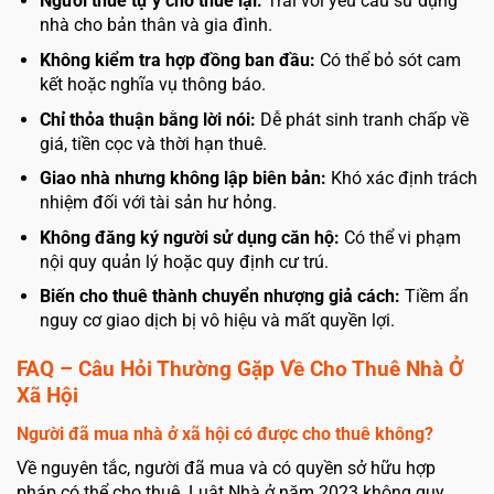
Người thuê tự ý cho thuê lại:
Trái với yêu cầu sử dụng
nhà cho bản thân và gia đình.
Không kiểm tra hợp đồng ban đầu:
Có thể bỏ sót cam
kết hoặc nghĩa vụ thông báo.
Chỉ thỏa thuận bằng lời nói:
Dễ phát sinh tranh chấp về
giá, tiền cọc và thời hạn thuê.
Giao nhà nhưng không lập biên bản:
Khó xác định trách
nhiệm đối với tài sản hư hỏng.
Không đăng ký người sử dụng căn hộ:
Có thể vi phạm
nội quy quản lý hoặc quy định cư trú.
Biến cho thuê thành chuyển nhượng giả cách:
Tiềm ẩn
nguy cơ giao dịch bị vô hiệu và mất quyền lợi.
FAQ – Câu Hỏi Thường Gặp Về Cho Thuê Nhà Ở
Xã Hội
Người đã mua nhà ở xã hội có được cho thuê không?
Về nguyên tắc, người đã mua và có quyền sở hữu hợp
pháp có thể cho thuê. Luật Nhà ở năm 2023 không quy