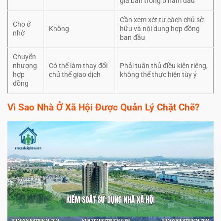
giá bán trong 5 năm đầu
Cần xem xét tư cách chủ sở
Cho ở
Không
hữu và nội dung hợp đồng
nhờ
ban đầu
Chuyển
nhượng
Có thể làm thay đổi
Phải tuân thủ điều kiện riêng,
hợp
chủ thể giao dịch
không thể thực hiện tùy ý
đồng
Vì Sao Nhà Ở Xã Hội Được Quản Lý Chặt Chẽ?