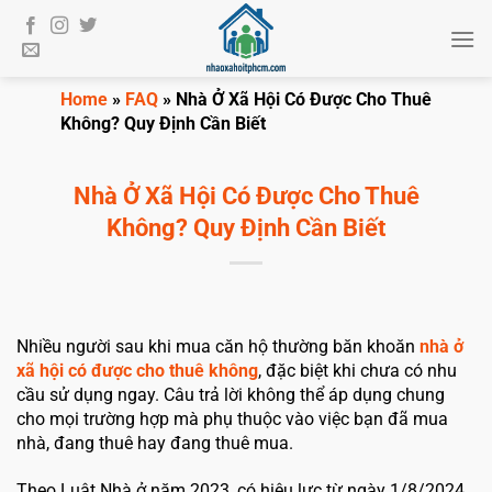
Bỏ
qua
nội
dung
Home
»
FAQ
»
Nhà Ở Xã Hội Có Được Cho Thuê
Không? Quy Định Cần Biết
Nhà Ở Xã Hội Có Được Cho Thuê
Không? Quy Định Cần Biết
Nhiều người sau khi mua căn hộ thường băn khoăn
nhà ở
xã hội có được cho thuê không
, đặc biệt khi chưa có nhu
cầu sử dụng ngay. Câu trả lời không thể áp dụng chung
cho mọi trường hợp mà phụ thuộc vào việc bạn đã mua
nhà, đang thuê hay đang thuê mua.
Theo Luật Nhà ở năm 2023, có hiệu lực từ ngày 1/8/2024