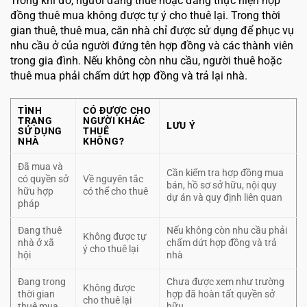
Trong khi đó, người đang thuê hoặc đang thực hiện hợp
đồng thuê mua không được tự ý cho thuê lại. Trong thời
gian thuê, thuê mua, căn nhà chỉ được sử dụng để phục vụ
nhu cầu ở của người đứng tên hợp đồng và các thành viên
trong gia đình. Nếu không còn nhu cầu, người thuê hoặc
thuê mua phải chấm dứt hợp đồng và trả lại nhà.
TÌNH
CÓ ĐƯỢC CHO
TRẠNG
NGƯỜI KHÁC
LƯU Ý
SỬ DỤNG
THUÊ
NHÀ
KHÔNG?
Đã mua và
Cần kiểm tra hợp đồng mua
có quyền sở
Về nguyên tắc
bán, hồ sơ sở hữu, nội quy
hữu hợp
có thể cho thuê
dự án và quy định liên quan
pháp
Đang thuê
Nếu không còn nhu cầu phải
Không được tự
nhà ở xã
chấm dứt hợp đồng và trả
ý cho thuê lại
hội
nhà
Đang trong
Chưa được xem như trường
Không được
thời gian
hợp đã hoàn tất quyền sở
cho thuê lại
thuê mua
hữu