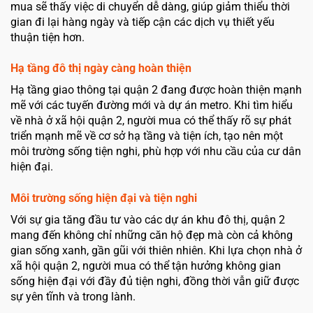
mua sẽ thấy việc di chuyển dễ dàng, giúp giảm thiểu thời
gian đi lại hàng ngày và tiếp cận các dịch vụ thiết yếu
thuận tiện hơn.
Hạ tầng đô thị ngày càng hoàn thiện
Hạ tầng giao thông tại quận 2 đang được hoàn thiện mạnh
mẽ với các tuyến đường mới và dự án metro. Khi tìm hiểu
về nhà ở xã hội quận 2, người mua có thể thấy rõ sự phát
triển mạnh mẽ về cơ sở hạ tầng và tiện ích, tạo nên một
môi trường sống tiện nghi, phù hợp với nhu cầu của cư dân
hiện đại.
Môi trường sống hiện đại và tiện nghi
Với sự gia tăng đầu tư vào các dự án khu đô thị, quận 2
mang đến không chỉ những căn hộ đẹp mà còn cả không
gian sống xanh, gần gũi với thiên nhiên. Khi lựa chọn nhà ở
xã hội quận 2, người mua có thể tận hưởng không gian
sống hiện đại với đầy đủ tiện nghi, đồng thời vẫn giữ được
sự yên tĩnh và trong lành.