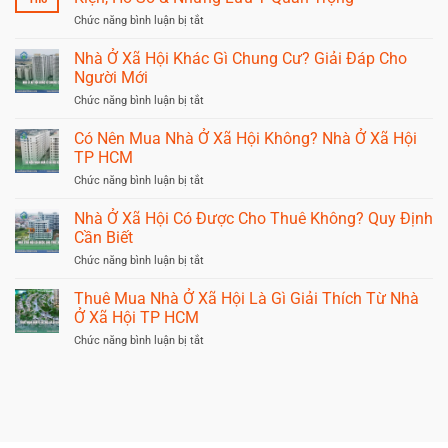
ở
Chức năng bình luận bị tắt
Kinh
Nghiệm
Nhà Ở Xã Hội Khác Gì Chung Cư? Giải Đáp Cho
Mua
Người Mới
Nhà
Ở
ở
Chức năng bình luận bị tắt
Xã
Nhà
Hội
Ở
Có Nên Mua Nhà Ở Xã Hội Không? Nhà Ở Xã Hội
Trả
Xã
TP HCM
Góp:
Hội
Điều
Khác
ở
Chức năng bình luận bị tắt
Kiện,
Gì
Có
Hồ
Chung
Nên
Sơ
Nhà Ở Xã Hội Có Được Cho Thuê Không? Quy Định
Cư?
Mua
&
Cần Biết
Giải
Nhà
Những
Đáp
Ở
Lưu
ở
Chức năng bình luận bị tắt
Cho
Xã
Ý
Nhà
Người
Hội
Quan
Ở
Mới
Thuê Mua Nhà Ở Xã Hội Là Gì Giải Thích Từ Nhà
Không?
Trọng
Xã
Ở Xã Hội TP HCM
Nhà
Hội
Ở
Có
ở
Chức năng bình luận bị tắt
Xã
Được
Thuê
Hội
Cho
Mua
TP
Thuê
Nhà
HCM
Không?
Ở
Quy
Xã
Định
Hội
Cần
Là