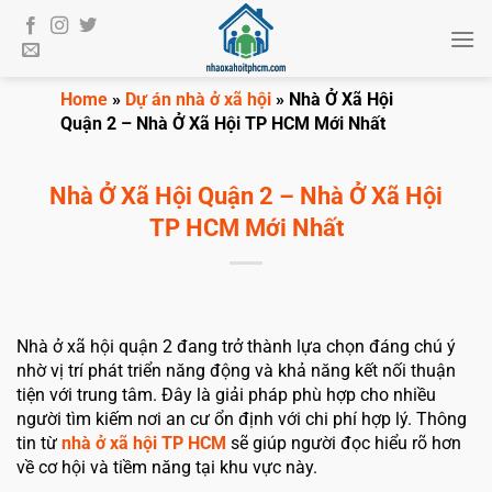
Bỏ
qua
nội
dung
Home
»
Dự án nhà ở xã hội
»
Nhà Ở Xã Hội
Quận 2 – Nhà Ở Xã Hội TP HCM Mới Nhất
Nhà Ở Xã Hội Quận 2 – Nhà Ở Xã Hội
TP HCM Mới Nhất
Nhà ở xã hội quận 2 đang trở thành lựa chọn đáng chú ý
nhờ vị trí phát triển năng động và khả năng kết nối thuận
tiện với trung tâm. Đây là giải pháp phù hợp cho nhiều
người tìm kiếm nơi an cư ổn định với chi phí hợp lý. Thông
tin từ
nhà ở xã hội TP HCM
sẽ giúp người đọc hiểu rõ hơn
về cơ hội và tiềm năng tại khu vực này.