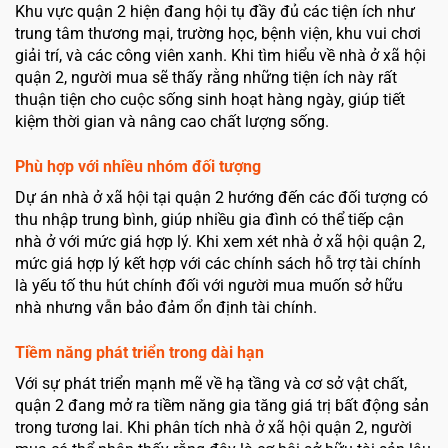
Khu vực quận 2 hiện đang hội tụ đầy đủ các tiện ích như
trung tâm thương mại, trường học, bệnh viện, khu vui chơi
giải trí, và các công viên xanh. Khi tìm hiểu về nhà ở xã hội
quận 2, người mua sẽ thấy rằng những tiện ích này rất
thuận tiện cho cuộc sống sinh hoạt hàng ngày, giúp tiết
kiệm thời gian và nâng cao chất lượng sống.
Phù hợp với nhiều nhóm đối tượng
Dự án nhà ở xã hội tại quận 2 hướng đến các đối tượng có
thu nhập trung bình, giúp nhiều gia đình có thể tiếp cận
nhà ở với mức giá hợp lý. Khi xem xét nhà ở xã hội quận 2,
mức giá hợp lý kết hợp với các chính sách hỗ trợ tài chính
là yếu tố thu hút chính đối với người mua muốn sở hữu
nhà nhưng vẫn bảo đảm ổn định tài chính.
Tiềm năng phát triển trong dài hạn
Với sự phát triển mạnh mẽ về hạ tầng và cơ sở vật chất,
quận 2 đang mở ra tiềm năng gia tăng giá trị bất động sản
trong tương lai. Khi phân tích nhà ở xã hội quận 2, người