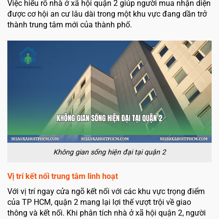
Việc hiểu rõ nhà ở xã hội quận 2 giúp người mua nhận diện
được cơ hội an cư lâu dài trong một khu vực đang dần trở
thành trung tâm mới của thành phố.
Không gian sống hiện đại tại quận 2
Vị trí kết nối trung tâm linh hoạt
Với vị trí ngay cửa ngõ kết nối với các khu vực trọng điểm
của TP HCM, quận 2 mang lại lợi thế vượt trội về giao
thông và kết nối. Khi phân tích nhà ở xã hội quận 2, người