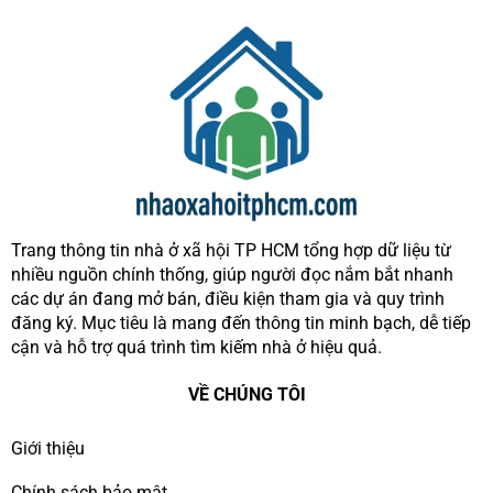
Biết
Gì
Giải
Thích
Từ
Nhà
Ở
Xã
Hội
TP
HCM
Trang thông tin nhà ở xã hội TP HCM tổng hợp dữ liệu từ
nhiều nguồn chính thống, giúp người đọc nắm bắt nhanh
các dự án đang mở bán, điều kiện tham gia và quy trình
đăng ký. Mục tiêu là mang đến thông tin minh bạch, dễ tiếp
cận và hỗ trợ quá trình tìm kiếm nhà ở hiệu quả.
VỀ CHÚNG TÔI
Giới thiệu
Chính sách bảo mật